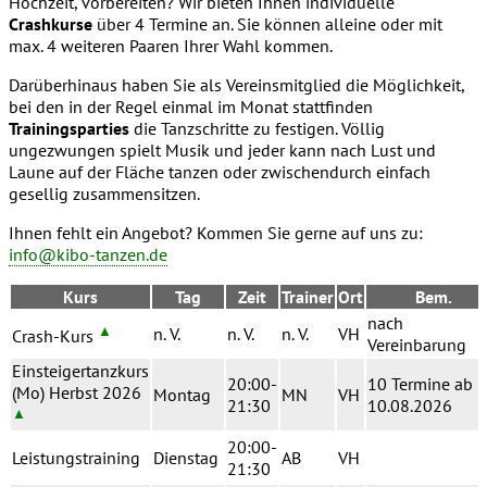
Hochzeit, vorbereiten? Wir bieten Ihnen individuelle
Crashkurse
über 4 Termine an. Sie können alleine oder mit
max. 4 weiteren Paaren Ihrer Wahl kommen.
Darüberhinaus haben Sie als Vereinsmitglied die Möglichkeit,
bei den in der Regel einmal im Monat stattfinden
Trainingsparties
die Tanzschritte zu festigen. Völlig
ungezwungen spielt Musik und jeder kann nach Lust und
Laune auf der Fläche tanzen oder zwischendurch einfach
gesellig zusammensitzen.
Ihnen fehlt ein Angebot? Kommen Sie gerne auf uns zu:
info@kibo-tanzen.de
Kurs
Tag
Zeit
Trainer
Ort
Bem.
nach
▲
n. V.
n. V.
n. V.
VH
Crash-Kurs
Vereinbarung
Einsteigertanzkurs
20:00-
10 Termine ab
(Mo) Herbst 2026
Montag
MN
VH
21:30
10.08.2026
▲
20:00-
Leistungstraining
Dienstag
AB
VH
21:30